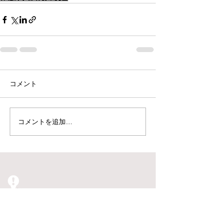
コメント
コメントを追加…
​住所
〒330-0854 埼玉県さいたま市大宮区桜木
町一丁目266番地3 シンワKIビル2F 電