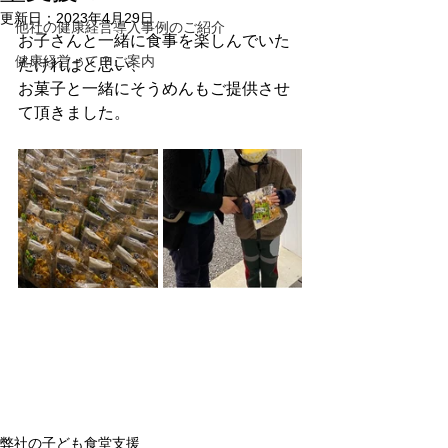
更新日：
2023年4月29日
他社の健康経営導入事例のご紹介
お子さんと一緒に食事を楽しんでいた
健康経営って？ご案内
だければと思い、
お菓子と一緒にそうめんもご提供させ
て頂きました。
弊社の子ども食堂支援