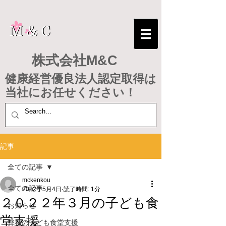
株式会社M&C
健康経営優良法人認定取得は
​当社にお任せください！
記事
全ての記事
mckenkou
全ての記事
2022年5月4日
読了時間: 1分
２０２２年３月の子ども食
お知らせ
堂支援
弊社の子ども食堂支援