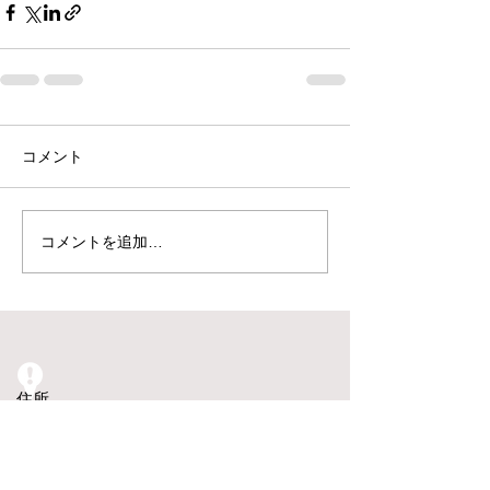
コメント
コメントを追加…
​住所
〒330-0854 埼玉県さいたま市大宮区桜木
町一丁目266番地3 シンワKIビル2F 電
話：048-658-8819 e-mail：