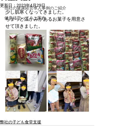
更新日：
2023年4月29日
他社の健康経営導入事例のご紹介
少し肌寒くなってきました。
健康経営って？ご案内
ちょっと温かみがあるお菓子を用意さ
せて頂きました。
弊社の子ども食堂支援