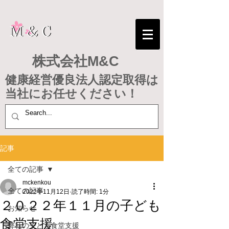
株式会社M&C
健康経営優良法人認定取得は
​当社にお任せください！
記事
全ての記事
mckenkou
全ての記事
2022年11月12日
読了時間: 1分
２０２２年１１月の子ども
お知らせ
食堂支援
弊社の子ども食堂支援